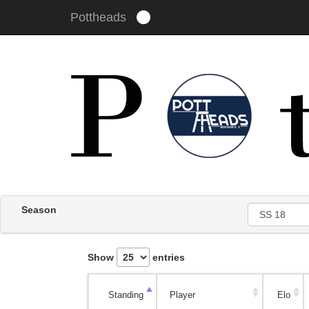
Pottheads
Um unsere Webseite für Sie optimal zu gestalten und fort
stimmen Sie der Verwendung von Cookies zu.
Mehr erfahr
Season
Show
entries
Standing
Player
Elo