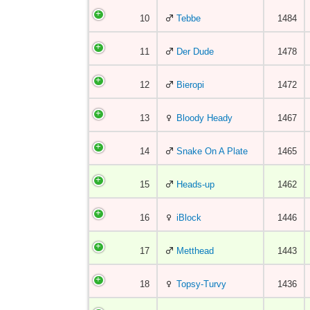
10
Tebbe
1484
11
Der Dude
1478
12
Bieropi
1472
13
Bloody Heady
1467
14
Snake On A Plate
1465
15
Heads-up
1462
16
iBlock
1446
17
Metthead
1443
18
Topsy-Turvy
1436