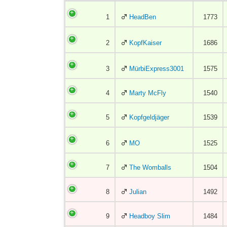
1
HeadBen
1773
2
KopfKaiser
1686
3
MürbiExpress3001
1575
4
Marty McFly
1540
5
Kopfgeldjäger
1539
6
MO
1525
7
The Womballs
1504
8
Julian
1492
9
Headboy Slim
1484