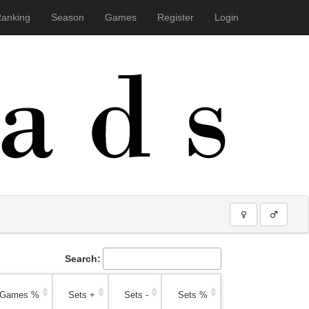
anking
Season
Games
Register
Login
e weitere Nutzung der Webseite
Verstanden. Head on!
Search:
Games %
Sets +
Sets -
Sets %