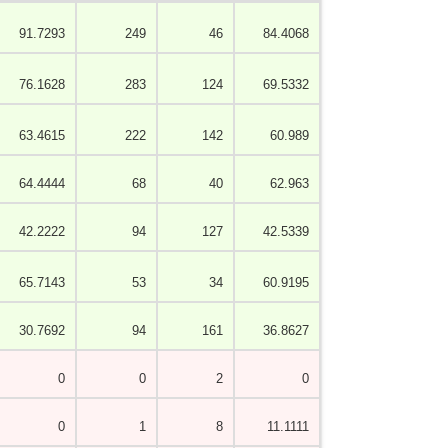
91.7293
249
46
84.4068
76.1628
283
124
69.5332
63.4615
222
142
60.989
64.4444
68
40
62.963
42.2222
94
127
42.5339
65.7143
53
34
60.9195
30.7692
94
161
36.8627
0
0
2
0
0
1
8
11.1111