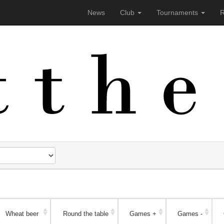
News
Club
Tournaments
R
laufend verbessern zu können, verwenden wir Cookies. Durch di
en
Wheat beer
Round the table
Games +
Games -