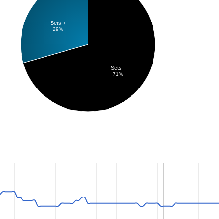
Sets +
29%
Sets -
71%