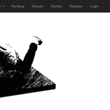
s
Ranking
Season
Games
Register
Login
e weitere Nutzung der Webseite
Verstanden. Head on!