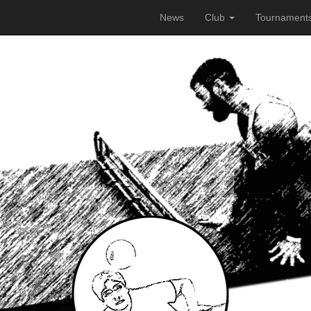
News
Club
Tournament
laufend verbessern zu können, verwenden wir Cookies. Durch di
en