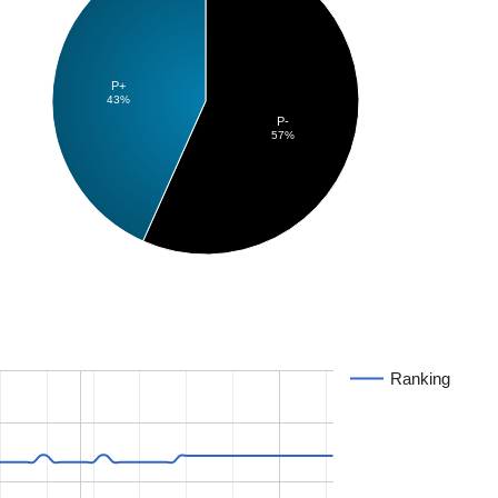
P+
43%
P-
57%
Ranking