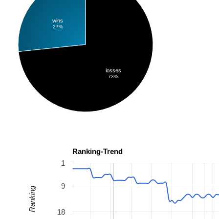
wins
27%
losses
73%
Ranking-Trend
1
9
Ranking
18