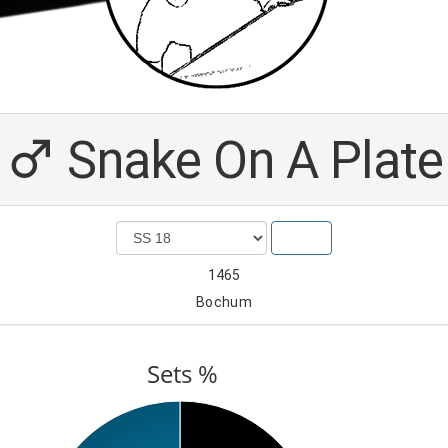
Snake On A Plate
Show
1465
Bochum
Sets %