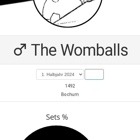
The Womballs
Show
1492
Bochum
Sets %