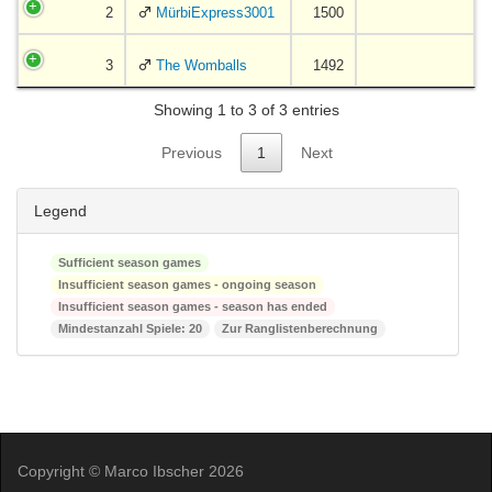
2
MürbiExpress3001
1500
3
The Womballs
1492
Showing 1 to 3 of 3 entries
Previous
1
Next
Legend
Sufficient season games
Insufficient season games - ongoing season
Insufficient season games - season has ended
Mindestanzahl Spiele: 20
Zur Ranglistenberechnung
Copyright © Marco Ibscher 2026