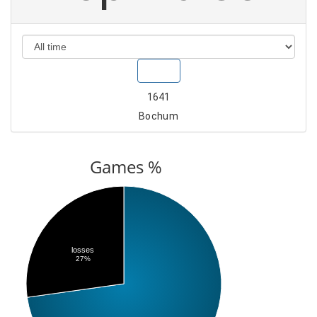
Show
1641
Bochum
Games %
losses
27%