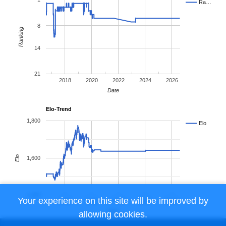
Ra…
8
Ranking
14
21
2018
2020
2022
2024
2026
Date
Elo-Trend
1,800
Elo
Elo
1,600
1,400
Your experience on this site will be improved by
2018
2020
2022
2024
2026
Date
allowing cookies.