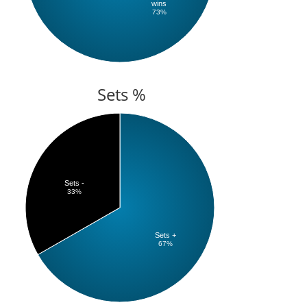
wins
73%
Sets %
Sets -
33%
Sets +
67%