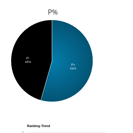
P%
P-
46%
P+
54%
Ranking-Trend
1