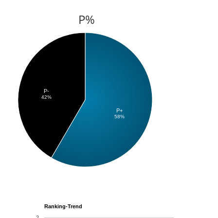
P%
P-
42%
P+
58%
Ranking-Trend
2