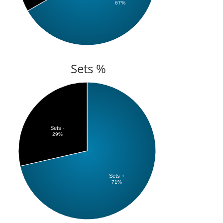
67%
Sets %
Sets -
29%
Sets +
71%