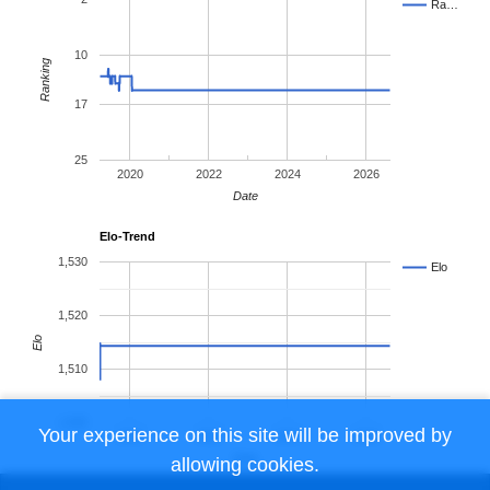
Ra…
10
Ranking
17
25
2020
2022
2024
2026
Date
Elo-Trend
1,530
Elo
1,520
Elo
1,510
1,500
Your experience on this site will be improved by
2020
2022
2024
2026
Date
allowing cookies.