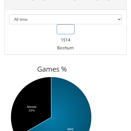
Show
1514
Bochum
Games %
losses
33%
wins