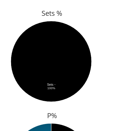
Sets %
Sets -
100%
P%