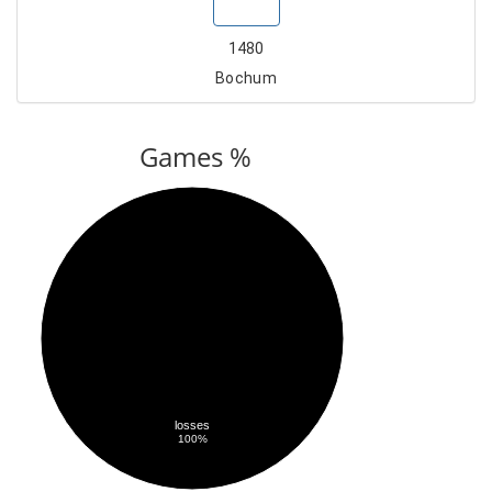
Show
1480
Bochum
Games %
losses
100%