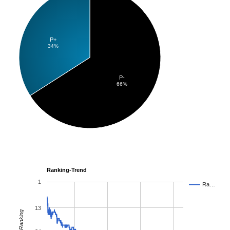
P+
34%
P-
66%
Ranking-Trend
1
Ra…
13
Ranking