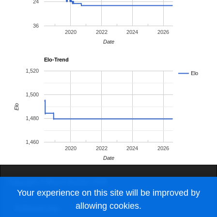
24
36
2020
2022
2024
2026
Date
Elo-Trend
1,520
Elo
1,500
Elo
1,480
1,460
2020
2022
2024
2026
Date
Copyright © Marco Ibscher 2026
Your experience on this site will be improved by
allowing cookies.
Pottheads App