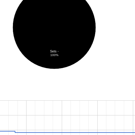
Sets -
100%