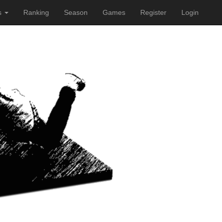
s
Ranking
Season
Games
Register
Login
e weitere Nutzung der Webseite
Verstanden. Head on!