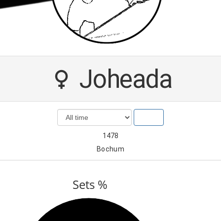
Joheada
Show
1478
Bochum
Sets %