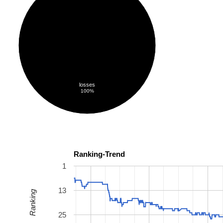
losses
100%
Ranking-Trend
1
13
Ranking
25