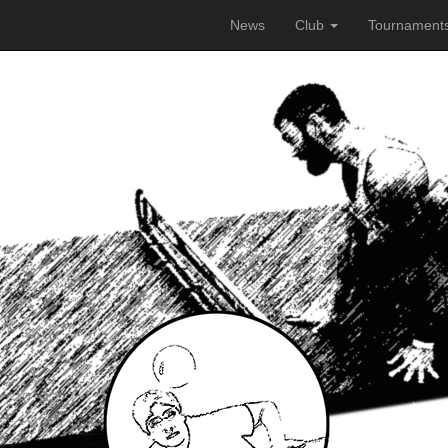
News
Club
Tournament
laufend verbessern zu können, verwenden wir Cookies. Durch di
en