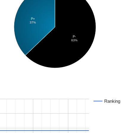
P+
37%
P-
63%
Ranking