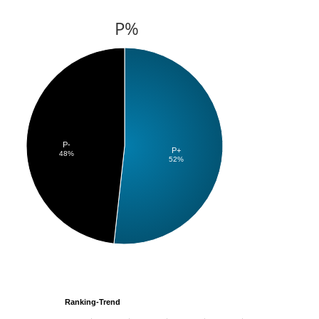
P%
P-
P+
48%
52%
Ranking-Trend