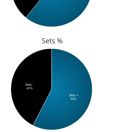
Sets %
Sets -
42%
Sets +
58%