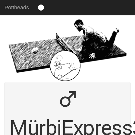
Pottheads
Um unsere Webseite für Sie optimal zu
gestalten und fortlaufend verbessern zu
können, verwenden wir Cookies. Durch die
weitere Nutzung der Webseite stimmen Sie
der Verwendung von Cookies zu.
Mehr erfahren
Verstanden. Head on!
MürbiExpres