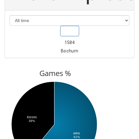
Show
1584
Bochum
Games %
losses
39%
wins
61%