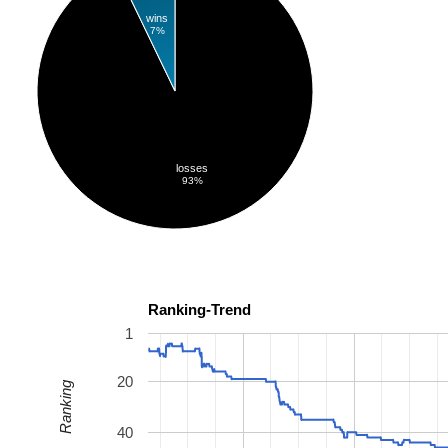
wins
7%
losses
93%
Ranking-Trend
1
20
Ranking
40