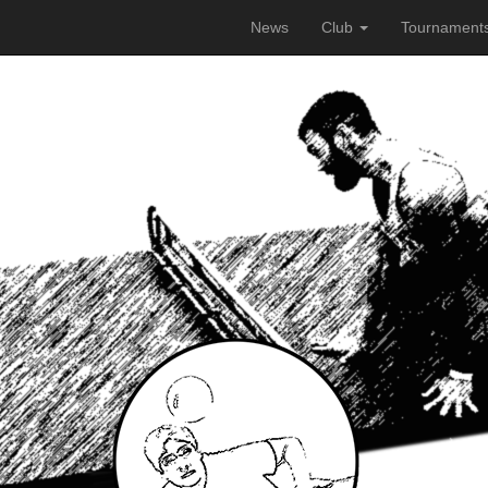
News
Club
Tournament
laufend verbessern zu können, verwenden wir Cookies. Durch di
en