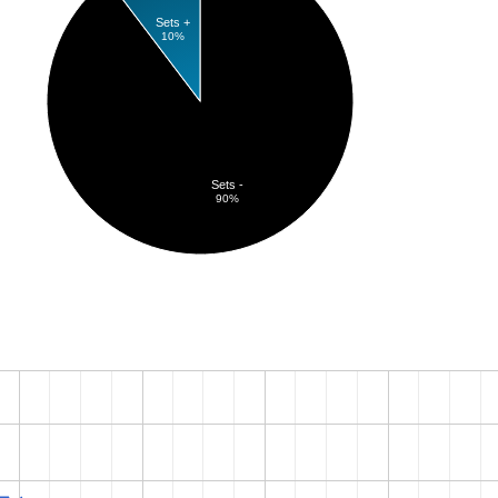
Sets +
10%
Sets -
90%