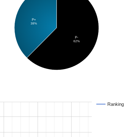
P+
38%
P-
62%
Ranking