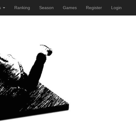
s
Ranking
Season
Games
Register
Login
e weitere Nutzung der Webseite
Verstanden. Head on!