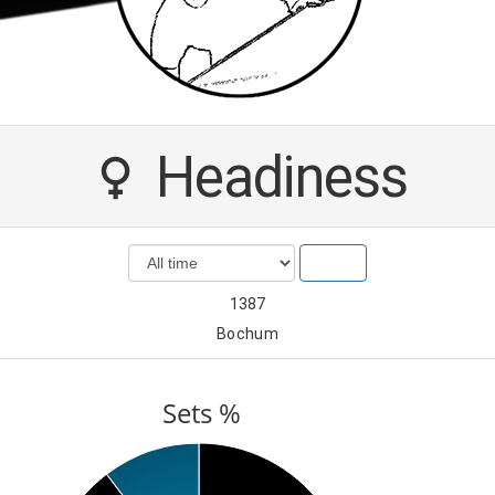
Headiness
Show
1387
Bochum
Sets %